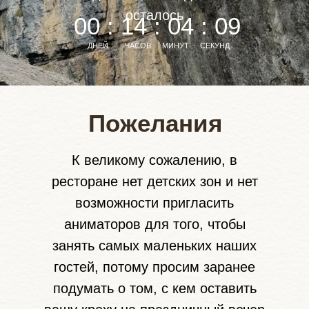
осталось
00 : 14 : 04 : 07
ДНЕЙ
ЧАСОВ
МИНУТ
СЕКУНД
Пожелания
К великому сожалению, в
ресторане нет детских зон и нет
возможности пригласить
аниматоров для того, чтобы
занять самых маленьких наших
гостей, потому просим заранее
подумать о том, с кем оставить