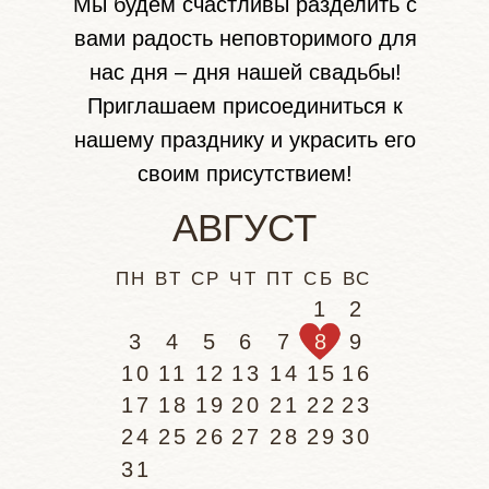
Мы будем счастливы разделить с
вами радость неповторимого для
нас дня – дня нашей свадьбы!
Приглашаем присоединиться к
нашему празднику и украсить его
своим присутствием!
АВГУСТ
ПН ВТ СР ЧТ ПТ СБ ВС
1
2
3
4
5
6
7
8
9
10
11
12
13
14
15
16
17
18
19
20
21
22
23
24
25
26
27
28
29
30
31