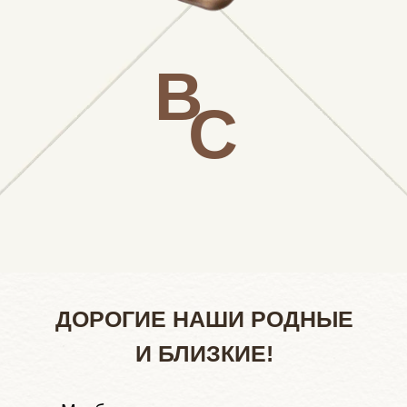
В
Владислав и
С
08.08.26
София
ДОРОГИЕ НАШИ РОДНЫЕ
И БЛИЗКИЕ!