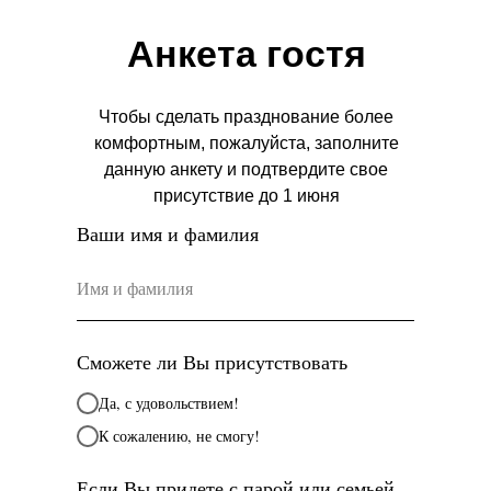
Пожелание
Анкета гостя
Будем благодарны, если вы
воздержитесь от криков «Горько»
на празднике, ведь поцелуй - это
Чтобы сделать празднование более
знак выражения чувств, он не
комфортным, пожалуйста, заполните
может быть по заказу.
данную анкету и подтвердите свое
присутствие до 1 июня
Ваши имя и фамилия
Сможете ли Вы присутствовать
Да, с удовольствием!
К сожалению, не смогу!
Если Вы придете с парой или семьей,