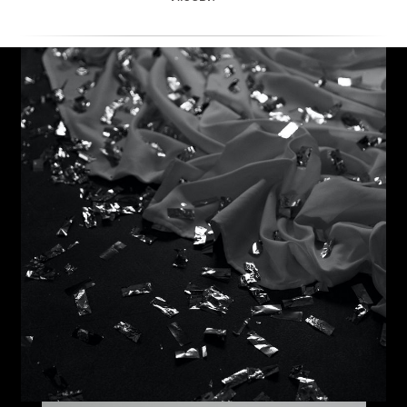
00:00
ФИНАЛ
К сожалению даже
такой волшебный
вечер может
закончиться