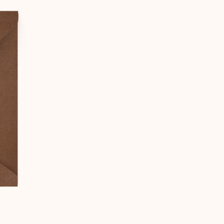
ИГЛАШАЕМ НА
ШУ СВАДЬБУ
ергей
катери