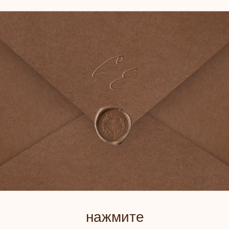
ПР
НА
C
&
Е
нажмите