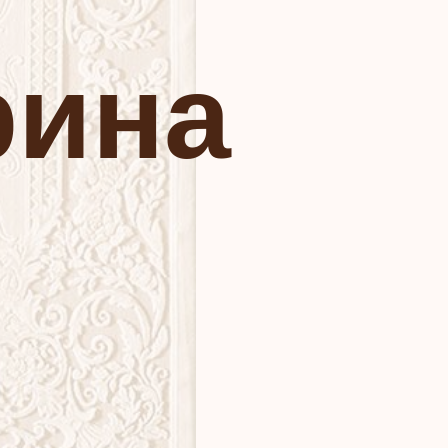
рина
0