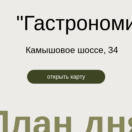
"Гастроном
Камышовое шоссе, 34
открыть карту
План дн