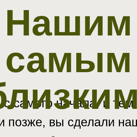
Нашим
самым
близким
и с самого начала, и тем
и позже, вы сделали наш