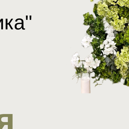
ика"
я