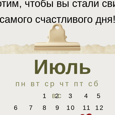
тим, чтобы вы стали с
самого счастливого дня
Июль
пн вт ср чт пт сб
вс
1
2
3
4
5
6
7
8
9
10
11
12