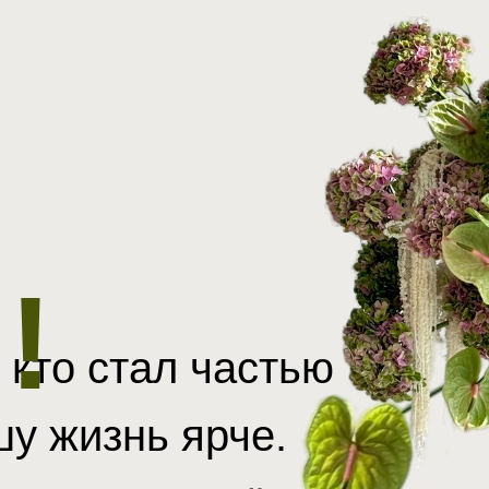
!
, кто стал частью
у жизнь ярче.