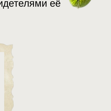
видетелями её
!