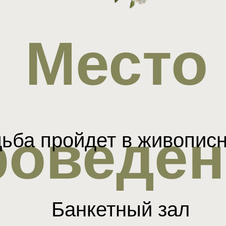
Место
роведен
ьба пройдет в живопис
Банкетный зал