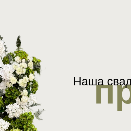
п
Наша свад