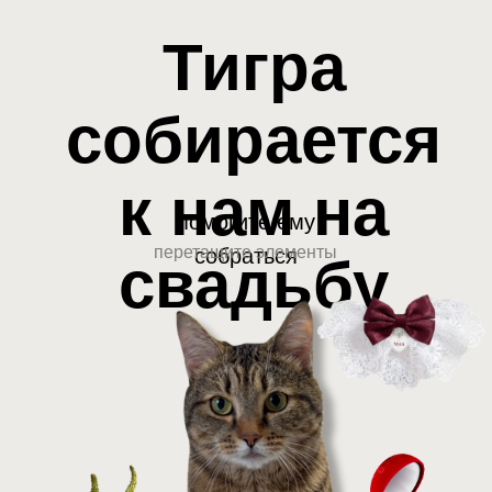
Тигра
собирается
к нам на
помогите ему
перетащите элементы
собраться
свадьбу