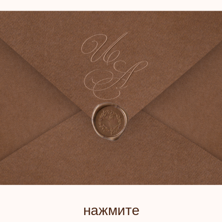
ПР
НА
&
нажмите