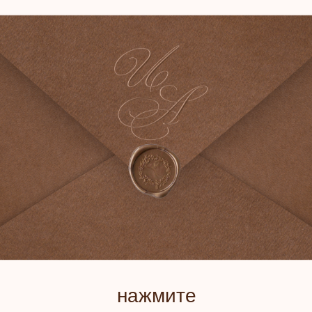
ПР
НА
&
А
нажмите