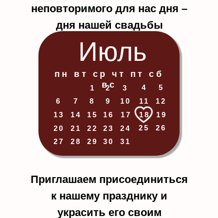
неповторимого для нас дня –
дня нашей свадьбы
Июль
пн вт ср чт пт сб
вс
4
5
1
2
3
6
7
8
9
10
11
12
13
14
15
16
17
18
19
25
26
20
21
22
23
24
27
28
29
30
31
Приглашаем присоединиться
к нашему празднику и
украсить его своим