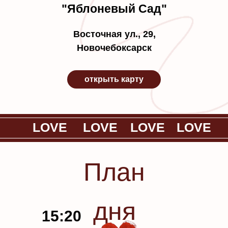
"Яблоневый Сад"
Восточная ул., 29,
Новочебоксарск
открыть карту
LOVE
LOVE
LOVE
LOVE
План
дня
LOVE
15:20