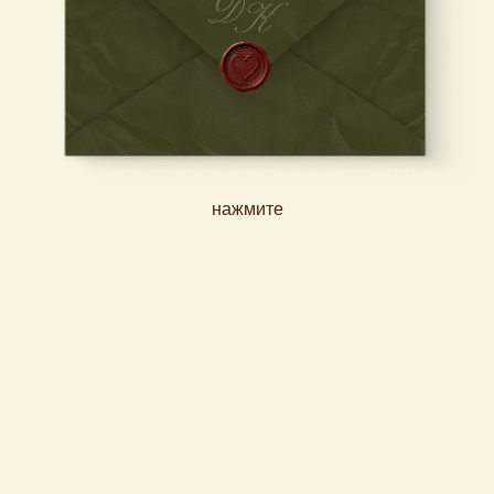
НАШУ СВАДЬБУ
Денис
&
Катерин
нажмите
29 АВГУСТА
2026