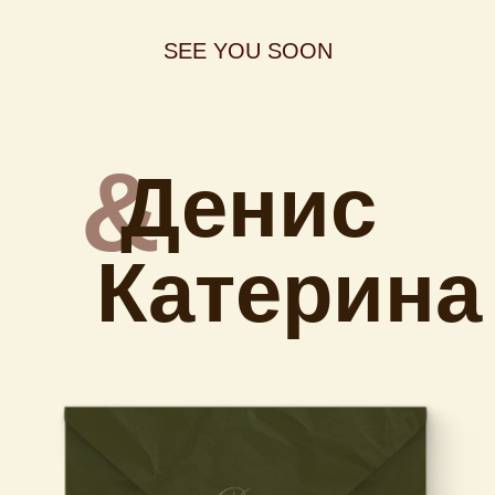
SEE YOU SOON
&
Денис
Катерина
ПРИГЛАШАЕМ НА