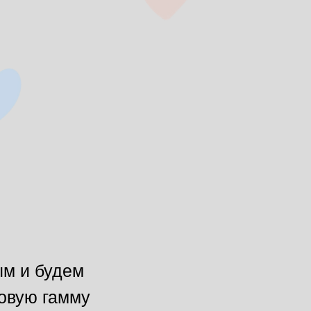
ым и будем
товую гамму