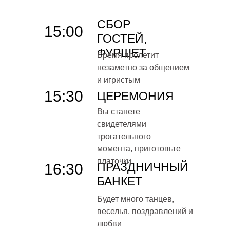
СБОР
15:00
ГОСТЕЙ,
ФУРШЕТ
Время пролетит
незаметно за общением
и игристым
15:30
ЦЕРЕМОНИЯ
Вы станете
свидетелями
трогательного
момента, приготовьте
платочки
ПРАЗДНИЧНЫЙ
16:30
БАНКЕТ
Будет много танцев,
веселья, поздравлений и
любви