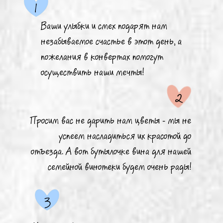
1
Ваши улыбки и смех подарят нам
незабываемое счастье в этот день, а
пожелания в конвертах помогут
осуществить наши мечты!
2
Просим вас не дарить нам цветы - мы не
успеем насладиться их красотой до
отъезда. А вот бутылочке вина для нашей
семейной винотеки будем очень рады!
3