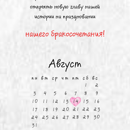
открыть новую главу нашей
истории на праздновании
нашего бракосочетания!
Август
пн вт ср чт пт сб вс
1
2
3
4
5
6
7
8
9
10
11
12
13
14
15
16
21
22
23
17
18
19
20
28
29
30
24
25
26
27
31