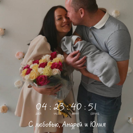
04 : 23 : 40 : 50
ДНЕЙ
ЧАСОВ
МИНУТ
СЕКУНД
С любовью, Андрей и Юлия