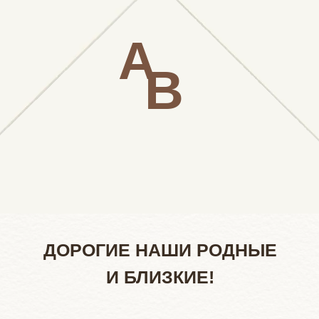
А
В
Анатолий и
26.08.26
Вероника
ДОРОГИЕ НАШИ РОДНЫЕ
И БЛИЗКИЕ!