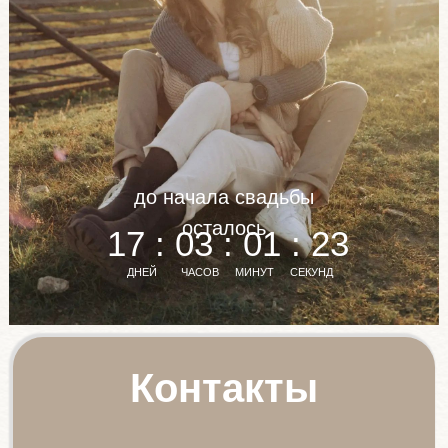
до начала свадьбы
осталось
17 : 03 : 01 : 21
ДНЕЙ
ЧАСОВ
МИНУТ
СЕКУНД
Контакты