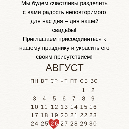
Мы будем счастливы разделить
с вами радость неповторимого
для нас дня – дня нашей
свадьбы!
Приглашаем присоединиться к
нашему празднику и украсить его
своим присутствием!
АВГУСТ
ПН ВТ СР ЧТ ПТ СБ ВС
1
2
3
4
5
6
7
8
9
10
11
12
13
14
15
16
17
18
19
20
21
22
23
24
25
26
27
28
29
30