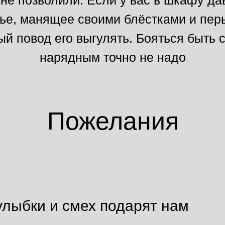
не позволили. Если у вас в шкафу да
ье, манящее своими блёстками и перь
ый повод его выгулять. Бояться быть
нарядным точно не надо
Пожелания
лыбки и смех подарят нам