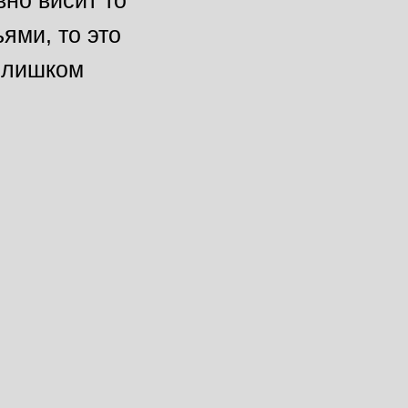
вно висит то
ями, то это
 слишком