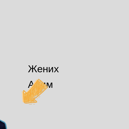
Жених
Алим