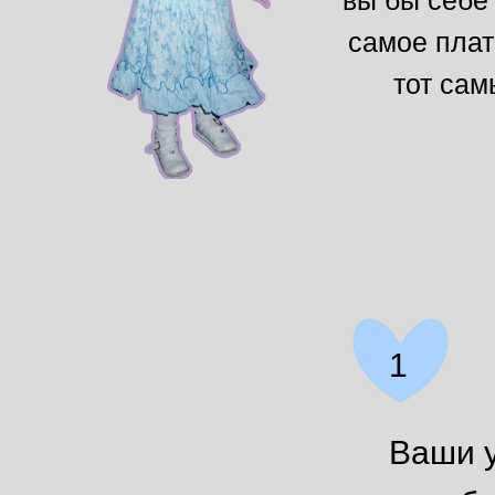
вы бы себе 
самое плат
тот сам
1
Ваши у