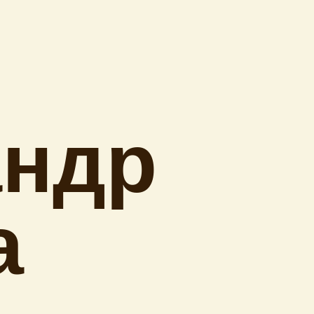
андр
а