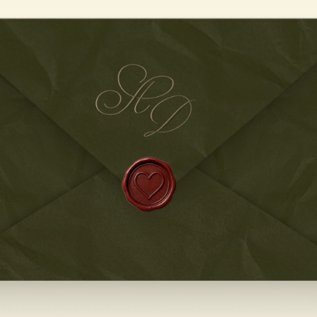
ПР
НА
А
&