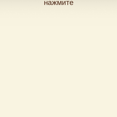
Д
нажмите