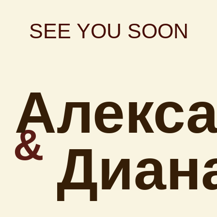
SEE YOU SOON
Алекс
&
Диан