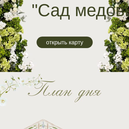
"Сад медов
открыть карту
План дня