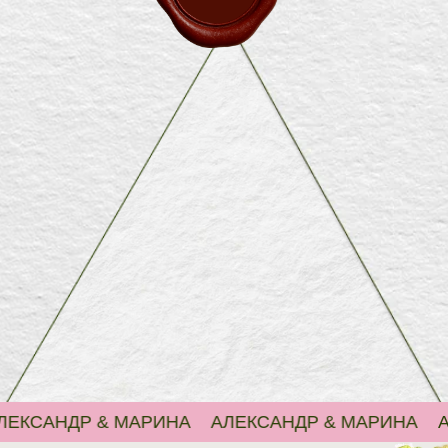
Александр
&
Марина
АНДР & МАРИНА
АЛЕКСАНДР & МАРИНА
АЛЕКС