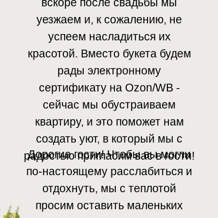
вскоре после свадьбы мы
уезжаем и, к сожалению, не
успеем насладиться их
красотой. Вместо букета будем
рады электронному
сертификату на Ozon/WB -
сейчас мы обустраиваем
квартиру, и это поможет нам
создать уют, в который мы с
Дорогие гости! Чтобы вы могли
радостью пригласим вас в гости!
по-настоящему расслабиться и
отдохнуть, мы с теплотой
просим оставить маленьких