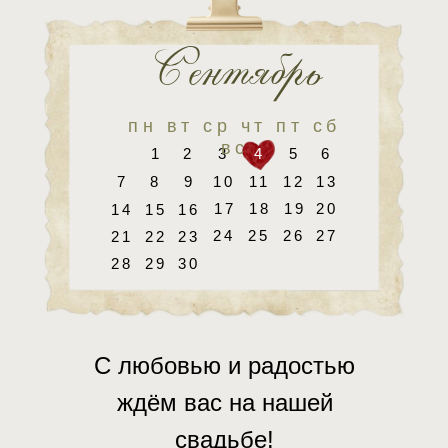
Сeнтябрь
Август
пн вт ср чт пт сб
вс
1
2
3
4
5
6
пн вт ср чт пт сб
7
8
9
10
11
12
13
вс
17
18
19
20
14
15
16
24
25
26
27
21
22
23
28
29
30
С любовью и радостью
ждём вас на нашей
свадьбе!