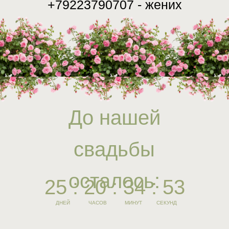
+79223790707 - жених
До нашей
свадьбы
осталось:
25 : 20 : 34 : 52
ДНЕЙ
ЧАСОВ
МИНУТ
СЕКУНД