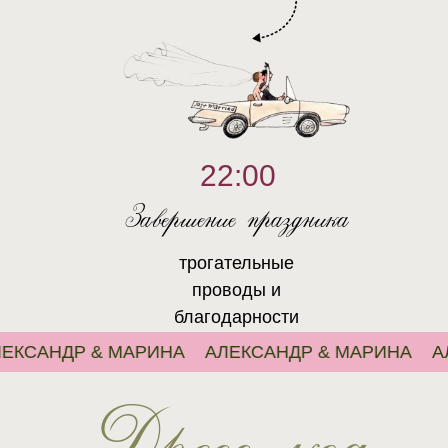
22:00
Завершение праздника
трогательные
проводы и
благодарности
НДР & МАРИНА
АЛЕКСАНДР & МАРИНА
АЛЕКС